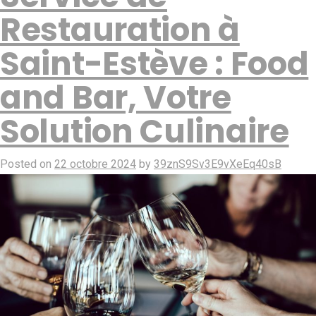
Restauration à
Saint-Estève : Food
and Bar, Votre
Solution Culinaire
Posted on
22 octobre 2024
by
39znS9Sv3E9vXeEq40sB