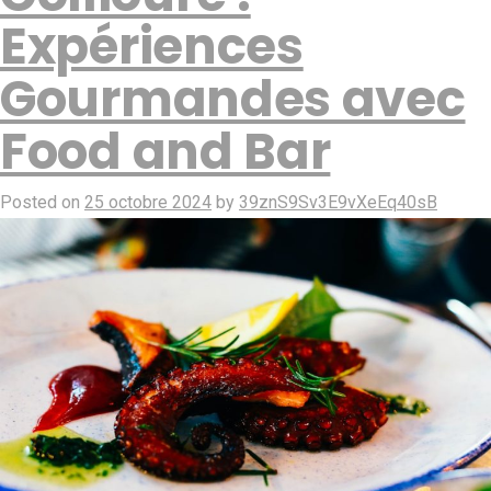
Expériences
Gourmandes avec
Food and Bar
Posted on
25 octobre 2024
by
39znS9Sv3E9vXeEq40sB