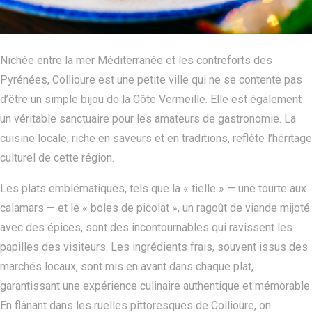
Nichée entre la mer Méditerranée et les contreforts des
Pyrénées, Collioure est une petite ville qui ne se contente pas
d’être un simple bijou de la Côte Vermeille. Elle est également
un véritable sanctuaire pour les amateurs de gastronomie. La
cuisine locale, riche en saveurs et en traditions, reflète l’héritage
culturel de cette région.
Les plats emblématiques, tels que la « tielle » — une tourte aux
calamars — et le « boles de picolat », un ragoût de viande mijoté
avec des épices, sont des incontournables qui ravissent les
papilles des visiteurs. Les ingrédients frais, souvent issus des
marchés locaux, sont mis en avant dans chaque plat,
garantissant une expérience culinaire authentique et mémorable.
En flânant dans les ruelles pittoresques de Collioure, on