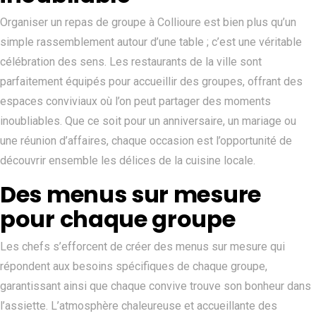
Organiser un repas de groupe à Collioure est bien plus qu’un
simple rassemblement autour d’une table ; c’est une véritable
célébration des sens. Les restaurants de la ville sont
parfaitement équipés pour accueillir des groupes, offrant des
espaces conviviaux où l’on peut partager des moments
inoubliables. Que ce soit pour un anniversaire, un mariage ou
une réunion d’affaires, chaque occasion est l’opportunité de
découvrir ensemble les délices de la cuisine locale.
Des menus sur mesure
pour chaque groupe
Les chefs s’efforcent de créer des menus sur mesure qui
répondent aux besoins spécifiques de chaque groupe,
garantissant ainsi que chaque convive trouve son bonheur dans
l’assiette. L’atmosphère chaleureuse et accueillante des