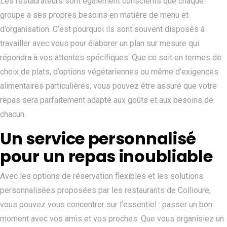
Les restaurateurs sont également conscients que chaque
groupe a ses propres besoins en matière de menu et
d’organisation. C’est pourquoi ils sont souvent disposés à
travailler avec vous pour élaborer un plan sur mesure qui
répondra à vos attentes spécifiques. Que ce soit en termes de
choix de plats, d’options végétariennes ou même d’exigences
alimentaires particulières, vous pouvez être assuré que votre
repas sera parfaitement adapté aux goûts et aux besoins de
chacun.
Un service personnalisé
pour un repas inoubliable
Avec les options de réservation flexibles et les solutions
personnalisées proposées par les restaurants de Collioure,
vous pouvez vous concentrer sur l’essentiel : passer un bon
moment avec vos amis et vos proches. Que vous organisiez un