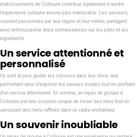
établissements de Collioure contribue également à rendre
l’expérience culinaire encore plus mémorable. Les serveurs,
souvent passionnés par leur région et leur métier, partagent
avec enthousiasme leurs connaissances sur les plats et les
ingrédients.
Un service attentionné et
personnalisé
Ils sont là pour guider les convives dans leur choix, leur
permettant ainsi d’explorer les saveurs locales tout en profitant
d’un service attentionné. En somme, un repas de groupe à
Collioure est une occasion unique de tisser des liens tout en
savourant des mets raffinés dans un cadre enchanteur.
Un souvenir inoubliable
Un repas de groupe à Collioure est une expérience qui restera