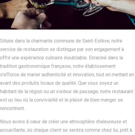
Située dans la charmante commune de Saint-Estève, notre
service de restauration se distingue par son engagement à
offrir une expérience culinaire inoubliable. Enraciné dans la
tradition gastronomique française, notre établissement
s’efforce de marier authenticité et innovation, tout en mettant en
avant des produits locaux de qualité. Que vous soyez un
habitant de la région ou un visiteur de passage, notre restaurant
est un lieu où la convivialité et le plaisir de bien manger se
rencontrent.
Nous avons à cœur de créer une atmosphère chaleureuse et
accueillante, où chaque client se sentira comme chez lui, prêt à