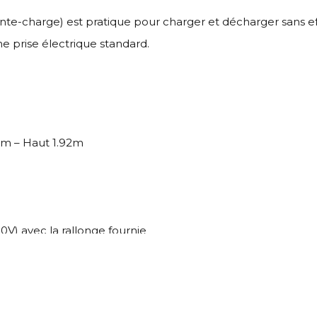
te-charge) est pratique pour charger et décharger sans eff
 prise électrique standard.
91m – Haut 1.92m
0V) avec la rallonge fournie