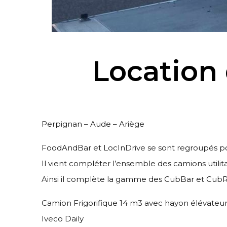
Location 
Perpignan
– Aude – Ariège
FoodAndBar et LocInDrive se sont regroupés po
Il vient compléter l’ensemble des camions utilita
Ainsi il complète la gamme des CubBar et Cu
Camion
Frigorifique
14 m3 avec hayon élévateu
Iveco Daily