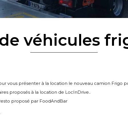
de véhicules fri
ur vous présenter à la
location
le nouveau
camion
Frigo pos
ires proposés à la location de LocInDrive..
bResto proposé par FoodAndBar
r