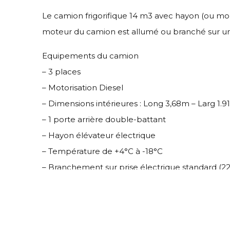
Le camion frigorifique 14 m3 avec hayon (ou mon
moteur du camion est allumé ou branché sur une
Equipements du camion
– 3 places
– Motorisation Diesel
– Dimensions intérieures : Long 3,68m – Larg 1.
– 1 porte arrière double-battant
– Hayon élévateur électrique
– Température de +4°C à -18°C
– Branchement sur prise électrique standard (22
Pour des renseignements joignez le bureau
09 70 75
31
00…..