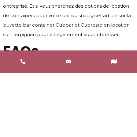
entreprise. Et si vous cherchez des options de location
de containers pour votre bar ou snack, cet article sur la
buvette bar container Cubbar et Cubresto en location
sur Perpignan
pourrait également vous intéresser.
FAQs
Quels types de containers
sont disponibles pour la
location à Perpignan?
Il existe différents types de containers disponibles pour
la location à Perpignan, notamment des containers
aménagés pour les bars et snacks, des containers
réfrigérés, des containers de stockage, etc.