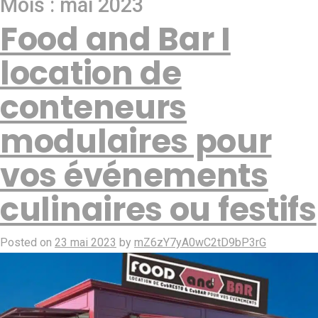
Mois :
mai 2023
Food and Bar I
location de
conteneurs
modulaires pour
vos événements
culinaires ou festifs
Posted on
23 mai 2023
by
mZ6zY7yA0wC2tD9bP3rG