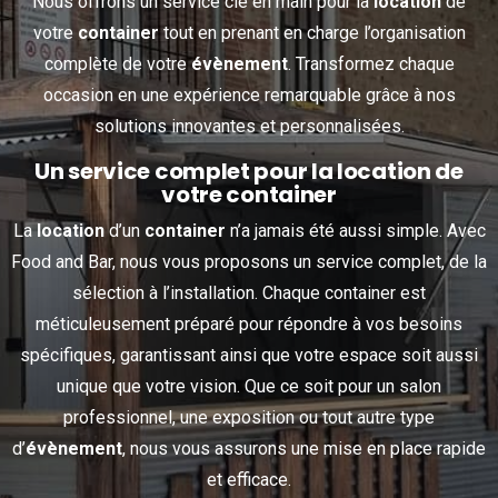
Nous offrons un service clé en main pour la
location
de
votre
container
tout en prenant en charge l’organisation
complète de votre
évènement
. Transformez chaque
occasion en une expérience remarquable grâce à nos
solutions innovantes et personnalisées.
Un service complet pour la location de
votre container
La
location
d’un
container
n’a jamais été aussi simple. Avec
Food and Bar, nous vous proposons un service complet, de la
sélection à l’installation. Chaque container est
méticuleusement préparé pour répondre à vos besoins
spécifiques, garantissant ainsi que votre espace soit aussi
unique que votre vision. Que ce soit pour un salon
professionnel, une exposition ou tout autre type
d’
évènement
, nous vous assurons une mise en place rapide
et efficace.