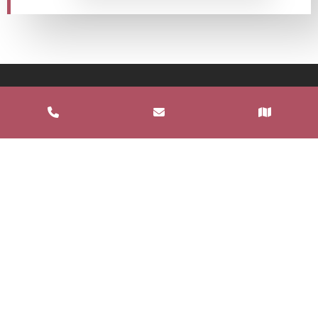
Informations
FAQ
Nos partenaires
Mentions Légales
Politique de confidentialité
Informations complémentaires
Nos services
Stock In Box