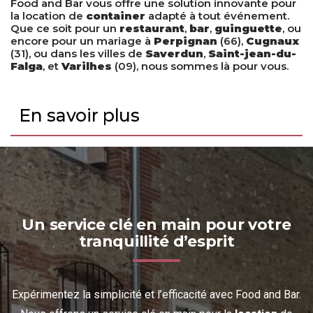
Food and Bar vous offre une solution innovante pour
la location de
container
adapté à tout événement.
Que ce soit pour un
restaurant
,
bar
,
guinguette
, ou
encore pour un mariage à
Perpignan
(66),
Cugnaux
(31), ou dans les villes de
Saverdun
,
Saint-jean-du-
Falga
, et
Varilhes
(09), nous sommes là pour vous.
En savoir plus
Un service clé en main pour votre
tranquillité d’esprit
Expérimentez la simplicité et l’efficacité avec
Food and Bar
.