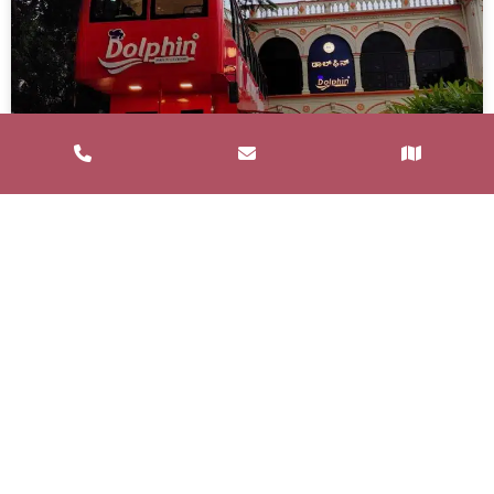
Service de Restauration Mobile à
Saint-Estève : Louez un Food Truck
avec Food and Bar
Un service de restauration mobile, communément
appelé food truck, est un concept de restauration où
les repas sont préparés et
LIRE LA SUITE »