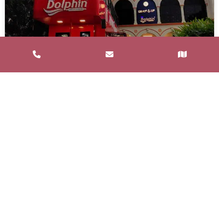
Service de Restauration Mobile à
Saint-Estève : Louez un Food Truck
avec Food and Bar
Un service de restauration mobile, communément
appelé food truck, est un concept de restauration où
les repas sont préparés et
LIRE LA SUITE »