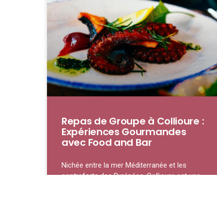
Repas de Groupe à Collioure :
Expériences Gourmandes
avec Food and Bar
Nichée entre la mer Méditerranée et les
contreforts des Pyrénées, Collioure est une
petite ville qui ne se contente pas