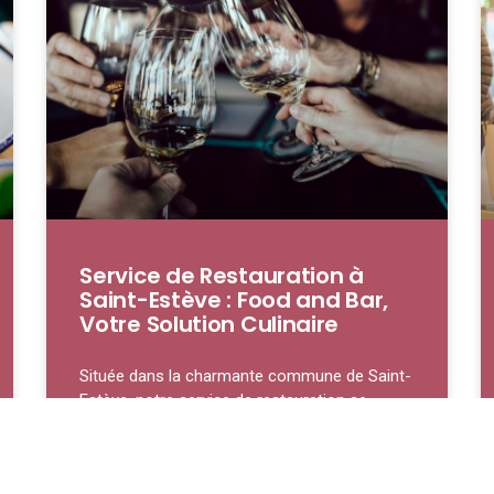
Service de Restauration à
Saint-Estève : Food and Bar,
Votre Solution Culinaire
Située dans la charmante commune de Saint-
Estève, notre service de restauration se
distingue par son engagement à offrir une
expérience