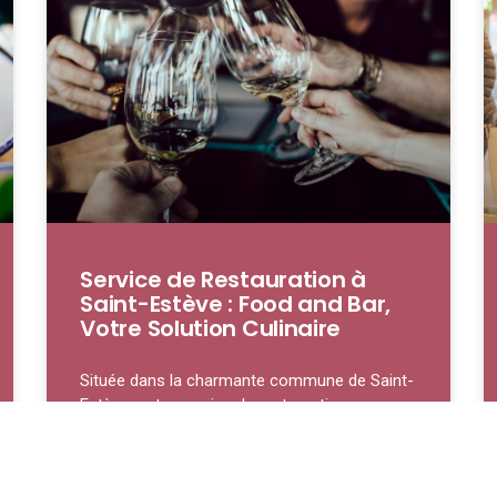
Service de Restauration à
Saint-Estève : Food and Bar,
Votre Solution Culinaire
Située dans la charmante commune de Saint-
Estève, notre service de restauration se
distingue par son engagement à offrir une
expérience