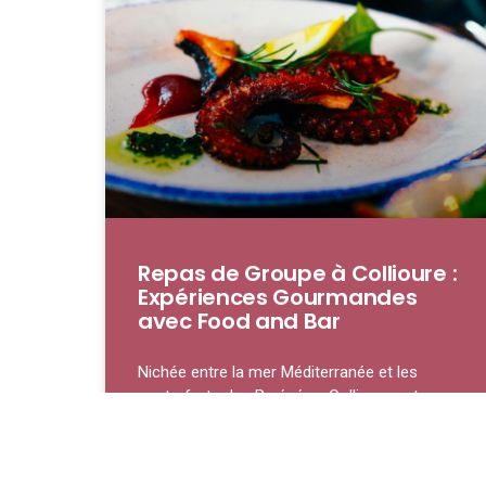
Repas de Groupe à Collioure :
Expériences Gourmandes
avec Food and Bar
Nichée entre la mer Méditerranée et les
contreforts des Pyrénées, Collioure est une
petite ville qui ne se contente pas