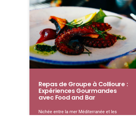
Repas de Groupe à Collioure :
Expériences Gourmandes
avec Food and Bar
Nichée entre la mer Méditerranée et les
contreforts des Pyrénées, Collioure est une
petite ville qui ne se contente pas