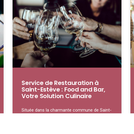
Service de Restauration à
Saint-Estève : Food and Bar,
Votre Solution Culinaire
Située dans la charmante commune de Saint-
Estève, notre service de restauration se
distingue par son engagement à offrir une
expérience