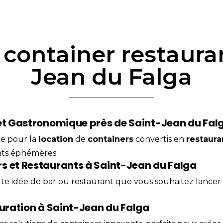
n container restauran
Jean du Falga
jet Gastronomique près de Saint-Jean du Fal
re pour la
location
de
containers
convertis en
restaura
ents éphémères.
s et Restaurants à Saint-Jean du Falga
ute idée de
bar
ou restaurant que vous souhaitez lancer p
auration à Saint-Jean du Falga