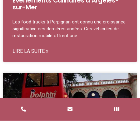
Événements Culinaires à Argelès-
sur-Mer
Les food trucks à Perpignan ont connu une croissance
significative ces dernières années. Ces véhicules de
restauration mobile offrent une
LIRE LA SUITE »