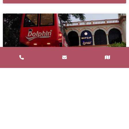
Service de Restauration Mobile à
Saint-Estève : Louez un Food Truck
avec Food and Bar
Un service de restauration mobile, communément
appelé food truck, est un concept de restauration où
les repas sont préparés et