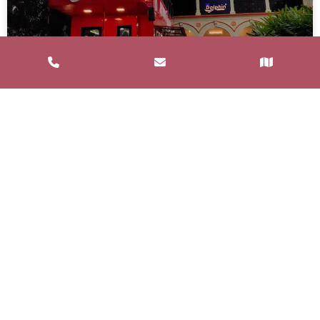
Service de Restauration Mobile à
Saint-Estève : Louez un Food Truck
avec Food and Bar
Un service de restauration mobile, communément
appelé food truck, est un concept de restauration où
les repas sont préparés et
LIRE LA SUITE »