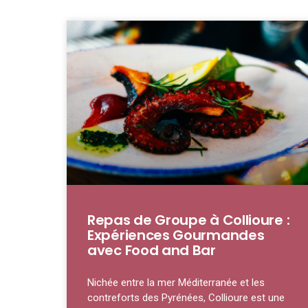
Repas de Groupe à Collioure :
Expériences Gourmandes
avec Food and Bar
Nichée entre la mer Méditerranée et les
contreforts des Pyrénées, Collioure est une