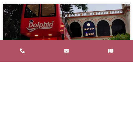
Service de Restauration Mobile à
Saint-Estève : Louez un Food Truck
avec Food and Bar
Un service de restauration mobile, communément
appelé food truck, est un concept de restauration où
les repas sont préparés et