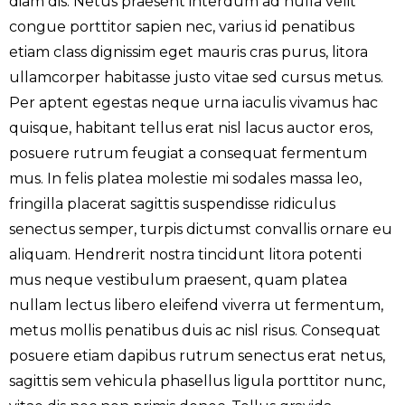
diam dis. Netus praesent interdum ad nulla velit
congue porttitor sapien nec, varius id penatibus
etiam class dignissim eget mauris cras purus, litora
ullamcorper habitasse justo vitae sed cursus metus.
Per aptent egestas neque urna iaculis vivamus hac
quisque, habitant tellus erat nisl lacus auctor eros,
posuere rutrum feugiat a consequat fermentum
mus. In felis platea molestie mi sodales massa leo,
fringilla placerat sagittis suspendisse ridiculus
senectus semper, turpis dictumst convallis ornare eu
aliquam. Hendrerit nostra tincidunt litora potenti
mus neque vestibulum praesent, quam platea
nullam lectus libero eleifend viverra ut fermentum,
metus mollis penatibus duis ac nisl risus. Consequat
posuere etiam dapibus rutrum senectus erat netus,
sagittis sem vehicula phasellus ligula porttitor nunc,