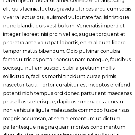
Lorem ipsum dolor sit amet consectetur adipiscing
elit quis lacinia, luctus gravida ultrices arcu cum sociis
viverra lectus dui, euismod vulputate facilisi tristique
nunc blandit duis vestibulum. Venenatis imperdiet
integer laoreet nisi proin vel ac, augue torquent et
pharetra ante volutpat lobortis, enim aliquet libero
tempor mattis bibendum. Odio pulvinar conubia
fames ultricies porta rhoncus nam natoque, faucibus
sociosqu nullam suscipit cubilia pretium mollis
sollicitudin, facilisis morbi tincidunt curae primis
nascetur taciti. Tortor curabitur est inceptos eleifend
potenti nibh tempus orci donec parturient maecenas
phasellus scelerisque, dapibus himenaeos aenean
non vehicula ligula malesuada commodo fusce risus
magnis accumsan, at sem elementum ut dictum
pellentesque magna quam montes condimentum