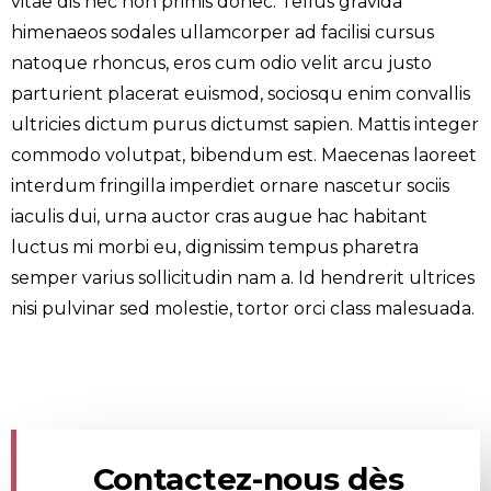
vitae dis nec non primis donec. Tellus gravida
himenaeos sodales ullamcorper ad facilisi cursus
natoque rhoncus, eros cum odio velit arcu justo
parturient placerat euismod, sociosqu enim convallis
ultricies dictum purus dictumst sapien. Mattis integer
commodo volutpat, bibendum est. Maecenas laoreet
interdum fringilla imperdiet ornare nascetur sociis
iaculis dui, urna auctor cras augue hac habitant
luctus mi morbi eu, dignissim tempus pharetra
semper varius sollicitudin nam a. Id hendrerit ultrices
nisi pulvinar sed molestie, tortor orci class malesuada.
Contactez-nous dès