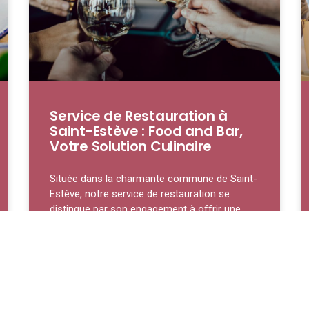
Service de Restauration à
Saint-Estève : Food and Bar,
Votre Solution Culinaire
Située dans la charmante commune de Saint-
Estève, notre service de restauration se
distingue par son engagement à offrir une
expérience
LIRE LA SUITE »