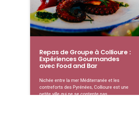
Repas de Groupe à Collioure :
Expériences Gourmandes
avec Food and Bar
Nichée entre la mer Méditerranée et les
contreforts des Pyrénées, Collioure est une
petite ville qui ne se contente pas
LIRE LA SUITE »