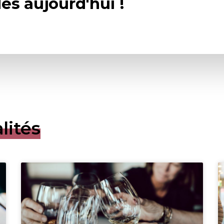
ès aujourd'hui !
lités