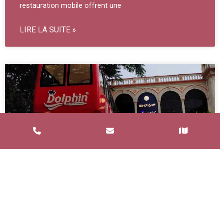
restauration mobile offrent une
LIRE LA SUITE »
Service de Restauration Mobile à
Saint-Estève : Louez un Food Truck
avec Food and Bar