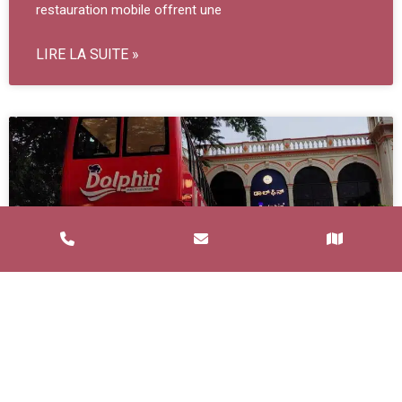
restauration mobile offrent une
LIRE LA SUITE »
Service de Restauration Mobile à
Saint-Estève : Louez un Food Truck
avec Food and Bar