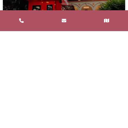
Service de Restauration Mobile à
Saint-Estève : Louez un Food Truck
avec Food and Bar
Un service de restauration mobile, communément
appelé food truck, est un concept de restauration où
les repas sont préparés et
LIRE LA SUITE »