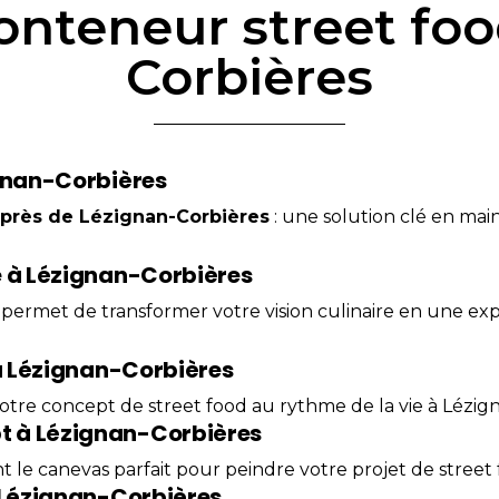
onteneur street fo
Corbières
ignan-Corbières
près de Lézignan-
Corbières
: une solution clé en ma
e à Lézignan-Corbières
 permet de transformer votre vision culinaire en une ex
 à Lézignan-Corbières
 votre concept de street food au rythme de la vie à Lézig
t à Lézignan-Corbières
t le canevas parfait pour peindre votre projet de street
à Lézignan-Corbières