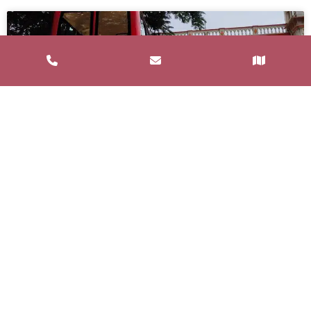
Service de Restauration Mobile à
Saint-Estève : Louez un Food Truck
avec Food and Bar
Un service de restauration mobile, communément
appelé food truck, est un concept de restauration où
les repas sont préparés et