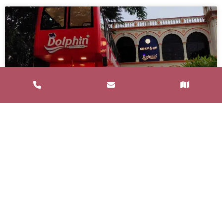
Service de Restauration Mobile à
Saint-Estève : Louez un Food Truck
avec Food and Bar
Un service de restauration mobile, communément
appelé food truck, est un concept de restauration où
les repas sont préparés et