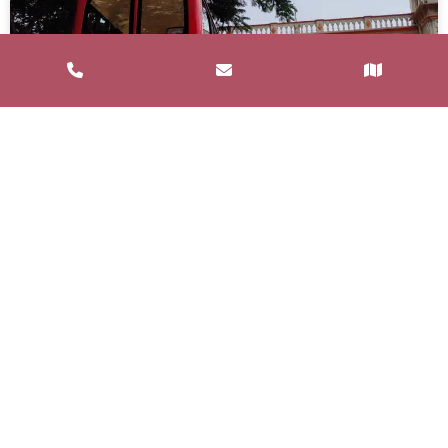
Service de Restauration Mobile à
Saint-Estève : Louez un Food Truck
avec Food and Bar
Un service de restauration mobile, communément
appelé food truck, est un concept de restauration où
les repas sont préparés et
LIRE LA SUITE »