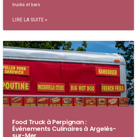
trucks et bars
LIRE LA SUITE »
Food Truck à Perpignan :
Événements Culinaires à Argelès-
sur-Mer