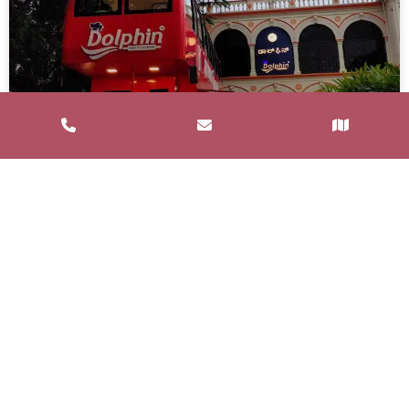
Service de Restauration Mobile à
Saint-Estève : Louez un Food Truck
avec Food and Bar
Un service de restauration mobile, communément
appelé food truck, est un concept de restauration où
les repas sont préparés et
LIRE LA SUITE »