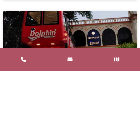
Service de Restauration Mobile à
Saint-Estève : Louez un Food Truck
avec Food and Bar
Un service de restauration mobile, communément
appelé food truck, est un concept de restauration où
les repas sont préparés et