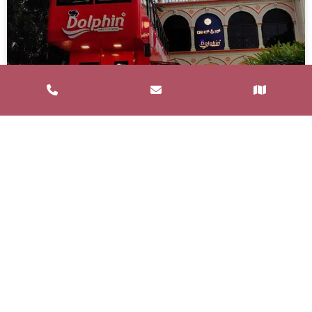
Service de Restauration Mobile à
Saint-Estève : Louez un Food Truck
avec Food and Bar
Un service de restauration mobile, communément
appelé food truck, est un concept de restauration où
les repas sont préparés et
LIRE LA SUITE »