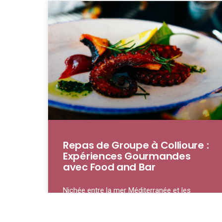
Repas de Groupe à Collioure :
Expériences Gourmandes
avec Food and Bar
Nichée entre la mer Méditerranée et les
contreforts des Pyrénées, Collioure est une
petite ville qui ne se contente pas