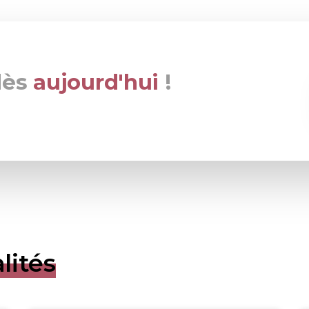
dès
aujourd'hui
!
lités