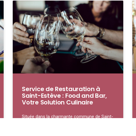
Service de Restauration à
Saint-Estève : Food and Bar,
Votre Solution Culinaire
Située dans la charmante commune de Saint-
Estève, notre service de restauration se
distingue par son engagement à offrir une