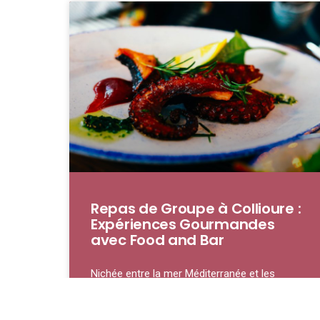
Repas de Groupe à Collioure :
Expériences Gourmandes
avec Food and Bar
Nichée entre la mer Méditerranée et les
contreforts des Pyrénées, Collioure est une
petite ville qui ne se contente pas