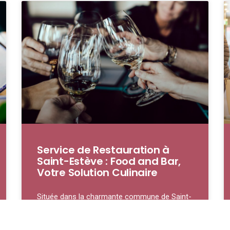
Service de Restauration à
Saint-Estève : Food and Bar,
Votre Solution Culinaire
Située dans la charmante commune de Saint-
Estève, notre service de restauration se
distingue par son engagement à offrir une