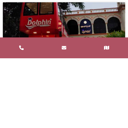
Service de Restauration Mobile à
Saint-Estève : Louez un Food Truck
avec Food and Bar
Un service de restauration mobile, communément
appelé food truck, est un concept de restauration où
les repas sont préparés et