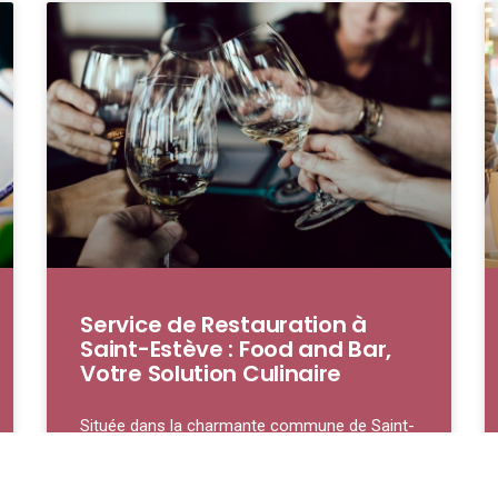
Service de Restauration à
Saint-Estève : Food and Bar,
Votre Solution Culinaire
Située dans la charmante commune de Saint-
Estève, notre service de restauration se
distingue par son engagement à offrir une