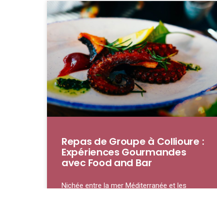
Repas de Groupe à Collioure :
Expériences Gourmandes
avec Food and Bar
Nichée entre la mer Méditerranée et les
contreforts des Pyrénées, Collioure est une
petite ville qui ne se contente pas