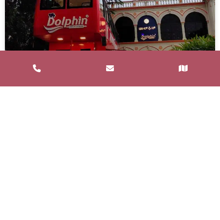
Service de Restauration Mobile à
Saint-Estève : Louez un Food Truck
avec Food and Bar
Un service de restauration mobile, communément
appelé food truck, est un concept de restauration où
les repas sont préparés et
LIRE LA SUITE »