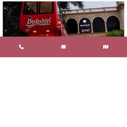
Service de Restauration Mobile à
Saint-Estève : Louez un Food Truck
avec Food and Bar
Un service de restauration mobile, communément
appelé food truck, est un concept de restauration où
les repas sont préparés et