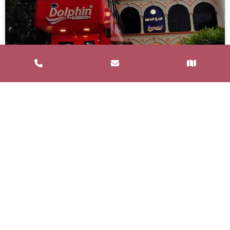
Service de Restauration Mobile à
Saint-Estève : Louez un Food Truck
avec Food and Bar
Un service de restauration mobile, communément
appelé food truck, est un concept de restauration où
les repas sont préparés et
LIRE LA SUITE »