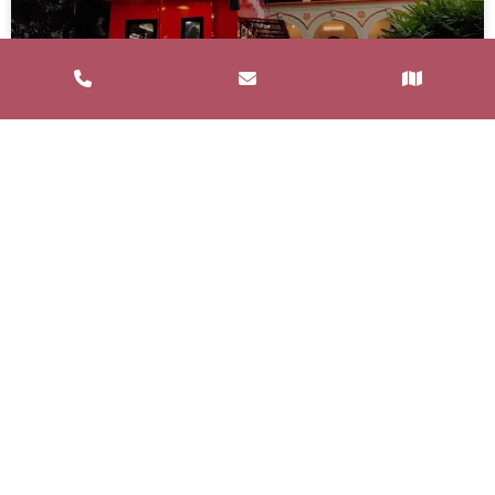
Service de Restauration Mobile à
Saint-Estève : Louez un Food Truck
avec Food and Bar
Un service de restauration mobile, communément
appelé food truck, est un concept de restauration où
les repas sont préparés et
LIRE LA SUITE »