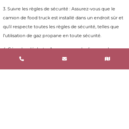
3. Suivre les règles de sécurité : Assurez-vous que le
camion de food truck est installé dans un endroit sûr et
qu’il respecte toutes les règles de sécurité, telles que
l’utilisation de gaz propane en toute sécurité.
4. Gérer les déchets : Assurez-vous de disposer de
poubelles appropriées pour la collecte des déchets et
de les vider régulièrement pour maintenir un
environnement propre et hygiénique.
Les astuces pour
réussir
l’organisation de