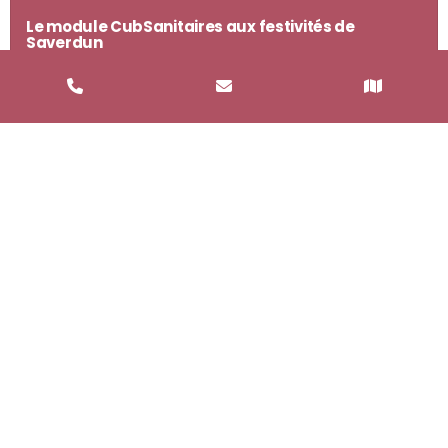
Le module CubSanitaires aux festivités de
Saverdun
Les toilettes à l’image de votre évènement avec les CubSanitaires
[...]
Voir l'article
Informations
FAQ
Nos partenaires
Mentions Légales
Politique de confidentialité
Informations complémentaires